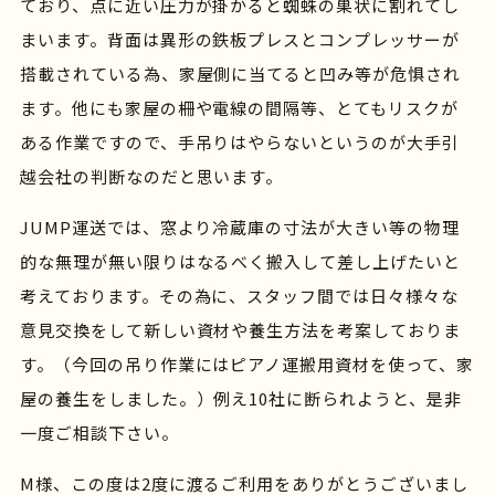
Company
ており、点に近い圧力が掛かると蜘蛛の巣状に割れてし
まいます。背面は異形の鉄板プレスとコンプレッサーが
Service
搭載されている為、家屋側に当てると凹み等が危惧され
ます。他にも家屋の柵や電線の間隔等、とてもリスクが
ある作業ですので、手吊りはやらないというのが大手引
News
越会社の判断なのだと思います。
Contact
JUMP運送では、窓より冷蔵庫の寸法が大きい等の物理
的な無理が無い限りはなるべく搬入して差し上げたいと
考えております。その為に、スタッフ間では日々様々な
意見交換をして新しい資材や養生方法を考案しておりま
す。（今回の吊り作業にはピアノ運搬用資材を使って、家
屋の養生をしました。）例え10社に断られようと、是非
一度ご相談下さい。
M様、この度は2度に渡るご利用をありがとうございまし